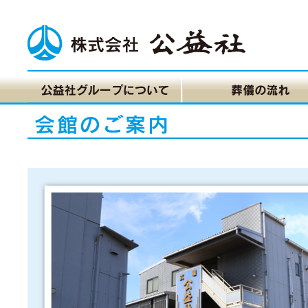
広島県府中市の葬儀をまごころ込めてお手伝いします。葬儀・家族葬・社葬の事なら、低価格で安心と信頼の葬儀社 府中公益社